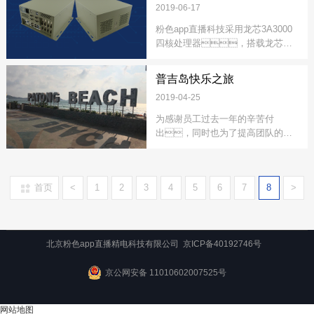
2019-06-17
粉色app直播科技采用龙芯3A3000
四核处理器，搭载龙芯自
主7A1000桥片，推出了金融
及电子政务终端工控主机。
普吉岛快乐之旅
2019-04-25
为感谢员工过去一年的辛苦付
出，同时也为了提高团队的协
作能力，4月17日~22
日，粉色app直播科技组
织全体员工前往旅游胜地--泰国普吉
首页
<
1
2
3
4
5
6
7
8
>
岛度假。
北京粉色app直播精电科技有限公司
京ICP备40192746号
京公网安备 11010602007525号
网站地图